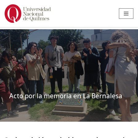
Ir
al
contenido
Acto por la memoria en La Bernalesa
Inicio
»
Noticias
»
Estudiantes
»
Acto por la memoria en La Bernalesa