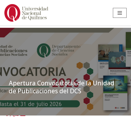
Ir
al
contenido
Apertura Convocatoria de la Unidad
de Publicaciones del DCS
Inicio
»
Noticias
»
Estudiantes
»
Apertura Convocatoria de la Unidad
de Publicaciones del DCS