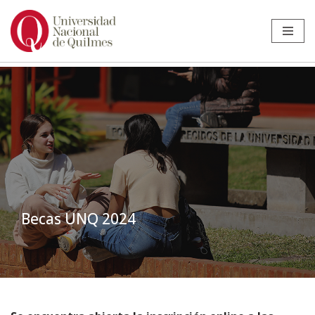
Ir
al
contenido
Becas UNQ 2024
Inicio
»
Noticias
»
Estudiantes
»
Becas UNQ 2024