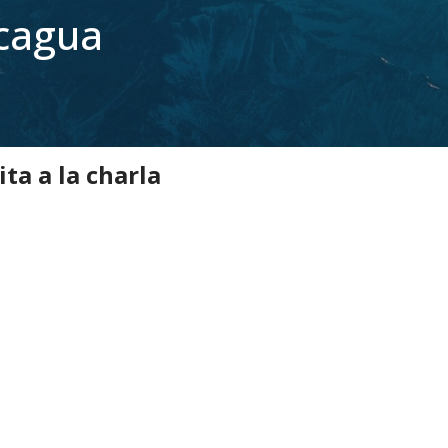
ncagua
 Experiencias de ascenso al Aconcagua
ta a la charla