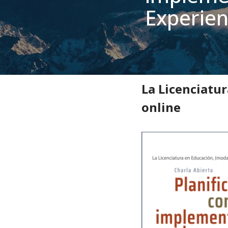
Experien
Inicio
»
Noticias
»
Estudiant
La Licenciatur
online