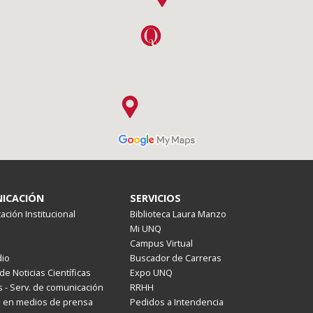
ICACIÓN
SERVICIOS
ción Institucional
Biblioteca Laura Manzo
Mi UNQ
Campus Virtual
io
Buscador de Carreras
de Noticias Científicas
Expo UNQ
 - Serv. de comunicación
RRHH
s en medios de prensa
Pedidos a Intendencia