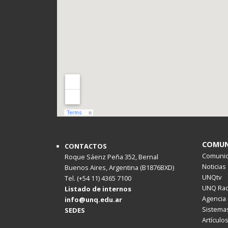
COMUN
CONTACTOS
Comunica
Roque Sáenz Peña 352, Bernal
Noticias
Buenos Aires, Argentina (B1876BXD)
UNQtv
Tel. (+54 11) 4365 7100
UNQ Rad
Listado de internos
Agencia 
info@unq.edu.ar
Sistemas
SEDES
Artículo