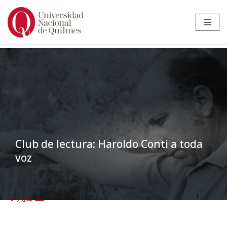
Ir
al
contenido
Club de lectura: Haroldo Conti a toda
voz
Inicio
»
Noticias
»
Estudiantes
»
Club de lectura: Haroldo Conti a toda
voz