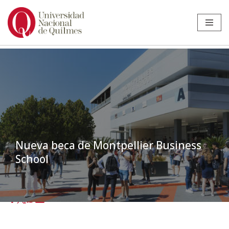
Ir
al
contenido
Nueva beca de Montpellier Business
School
Inicio
»
Noticias
»
Estudiantes
»
Nueva beca de Montpellier Business
School