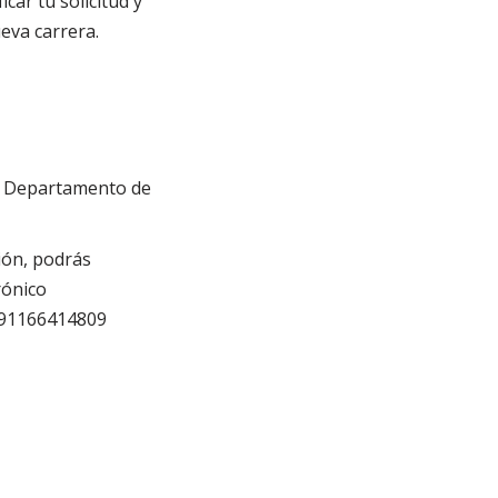
car tu solicitud y
eva carrera.
el Departamento de
ión, podrás
rónico
491166414809