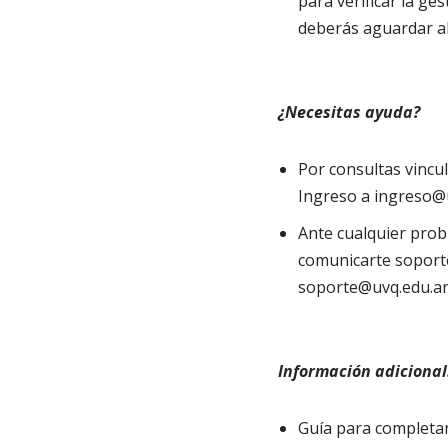
para verificar la ges
deberás aguardar al
¿Necesitas ayuda?
Por consultas vincu
Ingreso a ingreso@
Ante cualquier prob
comunicarte soporte 
soporte@uvq.edu.a
Información adicional
Guía para completar 