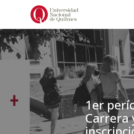
Ir
al
contenido
1er perí
Carrera 
inscripc