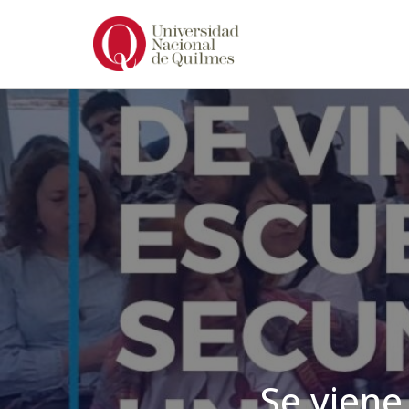
Ir
al
contenido
Se viene