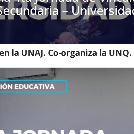
Secundaria – Universida
es
»
Se viene la 4ta Jornada de Vinculación Escuela Secundaria – Universi
 en la UNAJ. Co-organiza la UNQ.