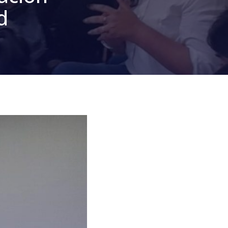
d
dad