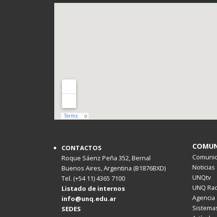
COMUN
CONTACTOS
Comunica
Roque Sáenz Peña 352, Bernal
Noticias
Buenos Aires, Argentina (B1876BXD)
UNQtv
Tel. (+54 11) 4365 7100
UNQ Rad
Listado de internos
Agencia 
info@unq.edu.ar
Sistemas
SEDES