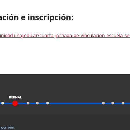
ión e inscripción:
nidad.unaj.edu.ar/cuarta-jornada-de-vinculacion-escuela-se