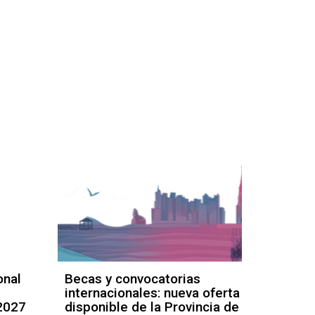
onal
Becas y convocatorias
Convoc
internacionales: nueva oferta
para la
2027
disponible de la Provincia de
de Par