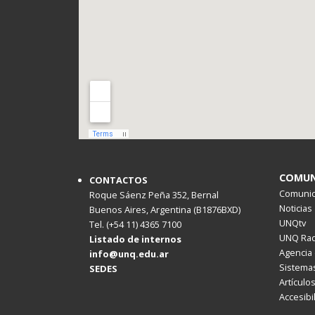
COMUN
CONTACTOS
Comunica
Roque Sáenz Peña 352, Bernal
Noticias
Buenos Aires, Argentina (B1876BXD)
UNQtv
Tel. (+54 11) 4365 7100
UNQ Rad
Listado de internos
Agencia 
info@unq.edu.ar
Sistemas
SEDES
Artículo
Accesibi