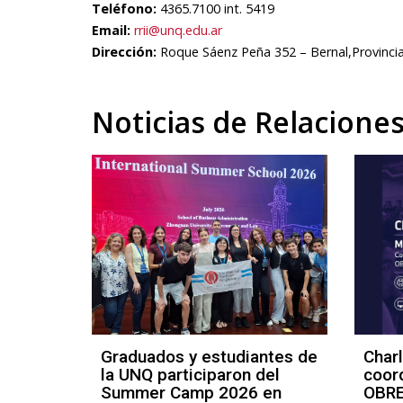
Teléfono:
4365.7100 int. 5419
Email:
rrii@unq.edu.ar
Dirección:
Roque Sáenz Peña 352 – Bernal,Provincia
Noticias de Relacione
 docente
Graduados y estudiantes de
Charl
ersidad
la UNQ participaron del
coord
ar,
Summer Camp 2026 en
OBRE