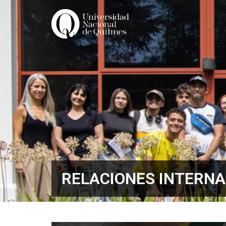
Ir
al
contenido
RELACIONES INTERN