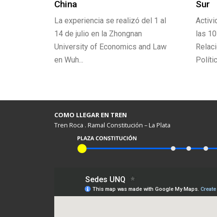
China
Sur
el
La experiencia se realizó del 1 al
Activi
ía y
14 de julio en la Zhongnan
las 10
ado tras
University of Economics and Law
Relaci
en Wuh...
Polític
COMO LLEGAR EN TREN
Tren Roca . Ramal Constitución – La Plata