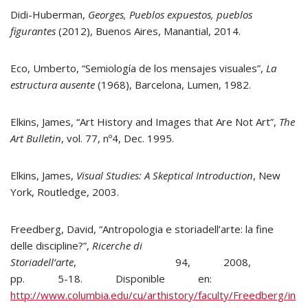
Didi-Huberman,
Georges, Pueblos expuestos, pueblos
figurantes
(2012), Buenos Aires, Manantial, 2014.
Eco, Umberto, “Semiología de los mensajes visuales”,
La
estructura ausente
(1968), Barcelona, Lumen, 1982.
Elkins, James, “Art History and Images that Are Not Art”,
The
Art Bulletin
, vol. 77, nº4, Dec. 1995.
Elkins, James,
Visual Studies: A Skeptical Introduction
, New
York, Routledge, 2003.
Freedberg, David, “Antropologia e storiadell’arte: la fine
delle discipline?”,
Ricerche di
Storiadell’arte
, 94, 2008,
pp. 5-18. Disponible en:
http://www.columbia.edu/cu/arthistory/faculty/Freedberg/in