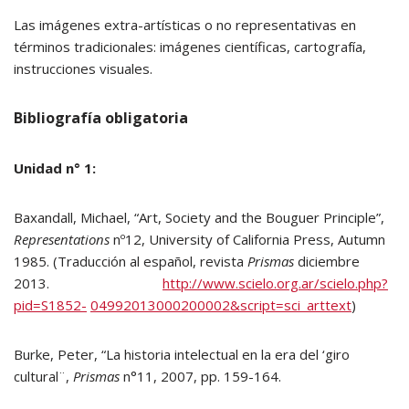
Las imágenes extra-artísticas o no representativas en
términos tradicionales: imágenes científicas, cartografía,
instrucciones visuales.
Bibliografía obligatoria
Unidad n° 1:
Baxandall, Michael, “Art, Society and the Bouguer Principle”,
Representations
nº12, University of California Press, Autumn
1985. (Traducción al español, revista
Prismas
diciembre
2013.
http://www.scielo.org.ar/scielo.php?
pid=S1852-
04992013000200002&script=sci_arttext
)
Burke, Peter, “La historia intelectual en la era del ‘giro
cultural¨,
Prismas
n°11, 2007, pp. 159-164.