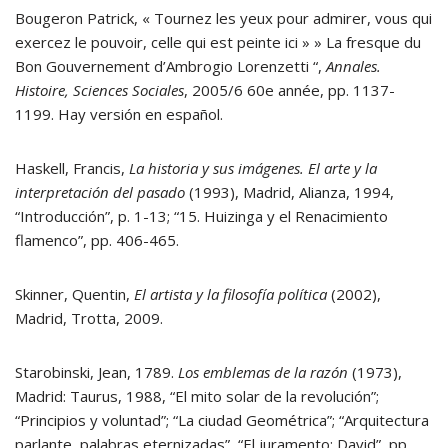
Bougeron Patrick, « Tournez les yeux pour admirer, vous qui
exercez le pouvoir, celle qui est peinte ici » » La fresque du
Bon Gouvernement d’Ambrogio Lorenzetti “,
Annales.
Histoire, Sciences Sociales
, 2005/6 60e année, pp. 1137-
1199. Hay versión en español.
Haskell, Francis,
La historia y sus imágenes. El arte y la
interpretación del pasado
(1993), Madrid, Alianza, 1994,
“Introducción”, p. 1-13; “15. Huizinga y el Renacimiento
flamenco”, pp. 406-465.
Skinner, Quentin,
El artista y la filosofía política
(2002),
Madrid, Trotta, 2009.
Starobinski, Jean, 1789.
Los emblemas de la razón
(1973),
Madrid: Taurus, 1988, “El mito solar de la revolución”;
“Principios y voluntad”; “La ciudad Geométrica”; “Arquitectura
parlante, palabras eternizadas”, “El juramento: David”, pp.