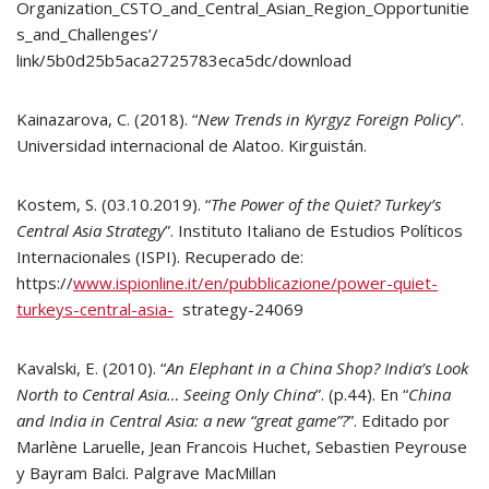
Organization_CSTO_and_Central_Asian_Region_Opportunitie
s_and_Challenges’/
link/5b0d25b5aca2725783eca5dc/download
Kainazarova, C. (2018). “
New Trends in Kyrgyz Foreign Policy
”.
Universidad internacional de Alatoo. Kirguistán.
Kostem, S. (03.10.2019). “
The Power of the Quiet? Turkey’s
Central Asia Strategy
”. Instituto Italiano de Estudios Políticos
Internacionales (ISPI). Recuperado de:
https://
www.ispionline.it/en/pubblicazione/power-quiet-
turkeys-central-asia-
strategy-24069
Kavalski, E. (2010). “
An Elephant in a China Shop? India’s Look
North to Central Asia… Seeing Only China
”. (p.44). En “
China
and India in Central Asia: a new “great game”?
”. Editado por
Marlène Laruelle, Jean Francois Huchet, Sebastien Peyrouse
y Bayram Balci. Palgrave MacMillan