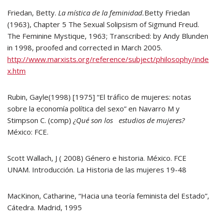
Friedan, Betty.
La mística de la feminidad.
Betty Friedan
(1963), Chapter 5 The Sexual Solipsism of Sigmund Freud.
The Feminine Mystique, 1963; Transcribed: by Andy Blunden
in 1998, proofed and corrected in March 2005.
http://www.marxists.org/reference/subject/philosophy/inde
x.htm
Rubin, Gayle(1998) [1975] “El tráfico de mujeres: notas
sobre la economía política del sexo” en Navarro M y
Stimpson C. (comp)
¿Qué son los estudios de mujeres?
México: FCE.
Scott Wallach, J ( 2008) Género e historia. México. FCE
UNAM. Introducción. La Historia de las mujeres 19-48
MacKinon, Catharine, “Hacia una teoría feminista del Estado”,
Cátedra. Madrid, 1995