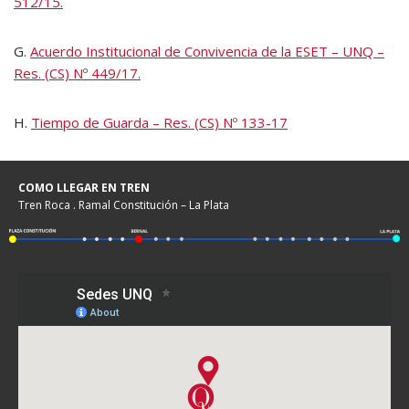
512/15.
G.
Acuerdo Institucional de Convivencia de la ESET – UNQ –
Res. (CS) Nº 449/17.
H.
Tiempo de Guarda – Res. (CS) Nº 133-17
COMO LLEGAR EN TREN
Tren Roca . Ramal Constitución – La Plata