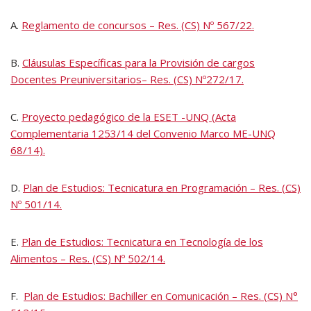
A.
Reglamento de concursos – Res. (CS) Nº 567/22.
B.
Cláusulas Específicas para la Provisión de cargos
Docentes Preuniversitarios– Res. (CS) Nº272/17.
C.
Proyecto pedagógico de la ESET -UNQ (Acta
Complementaria 1253/14 del Convenio Marco ME-UNQ
68/14).
D.
Plan de Estudios: Tecnicatura en Programación – Res. (CS)
Nº 501/14.
E.
Plan de Estudios: Tecnicatura en Tecnología de los
Alimentos – Res. (CS) Nº 502/14.
F.
Plan de Estudios: Bachiller en Comunicación – Res. (CS) N°