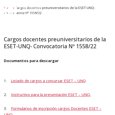
Inicio
»
Cargos docentes preuniversitarios de la ESET-UNQ-
Convocatoria Nº 1558/22
Ir
al
contenido
Cargos docentes preuniversitarios de la
ESET-UNQ- Convocatoria Nº 1558/22
Documentos para descargar
1.
Listado de cargos a concursar ESET – UNQ
.
2.
Instructivo para la presentación ESET – UNQ.
3.
Formularios de inscripción cargos Docentes ESET –
UNQ
.