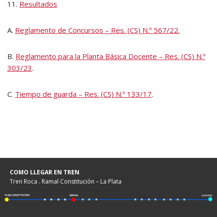
11.
Resultados
A.
Reglamento de Concursos – Res. (CS) N.º 567/22.
B.
Reglamento para la Planta Básica Docente – Res. (CS) N.º
303/23
.
C.
Tiempo de guarda – Res. (CS) N.º 133/17
.
COMO LLEGAR EN TREN
Tren Roca . Ramal Constitución – La Plata