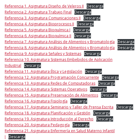
Referencia 1. Asignatura Diseño de Veleros II
Descarga
Referencia 2. Asignatura Trabajo Final
Descarga
Referencia 3. Asignatura Comunicaciones II
Descarga
Referencia 4. Asignatura Bioprocesos II
Descarga
Referencia 5. Asignatura Bioquímica I
Descarga
Referencia 6. Asignatura Bioquímica II
Descarga
Referencia 7. Asignatura Análisis de Alimentos y Bromatología
Descarga
Referencia 8. Asignatura Análisis de Alimentos y Bromatología
Descarga
Referencia 9. Asignatura Señales y Sistemas
Descarga
Referencia 10. Asignatura Sistemas Embebidos de Aplicación
Industrial
Descarga
Referencia 11. Asignatura Ética y Legislación
Descarga
Referencia 12. Asignatura Programación Concurrente
Descarga
Referencia 13. Asignatura Redes de Computadoras
Descarga
Referencia 14. Asignatura Sistemas Operativos
Descarga
Referencia 15. Asignatura Preservación de Alimentos
Descarga
Referencia 16. Asignatura Fisiología
Descarga
Referencia 17. Asignatura Seminario y Taller de Prensa Escrita
Descarga
Referencia 18. Asignatura Planificación y Gestión
Descarga
Referencia 19. Asignatura Introducción al Derecho
Descarga
Referencia 20. Asignatura Pedagogía
Descarga
Referencia 21. Asignatura Enfermería en Salud Materno Infantil
I
Descarga