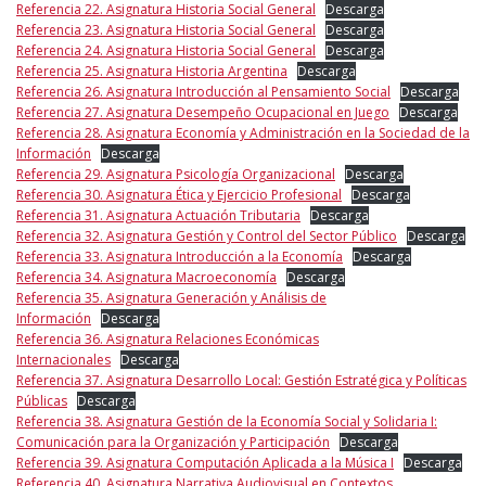
Referencia 22. Asignatura Historia Social General
Descarga
Referencia 23. Asignatura Historia Social General
Descarga
Referencia 24. Asignatura Historia Social General
Descarga
Referencia 25. Asignatura Historia Argentina
Descarga
Referencia 26. Asignatura Introducción al Pensamiento Social
Descarga
Referencia 27. Asignatura Desempeño Ocupacional en Juego
Descarga
Referencia 28. Asignatura Economía y Administración en la Sociedad de la
Información
Descarga
Referencia 29. Asignatura Psicología Organizacional
Descarga
Referencia 30. Asignatura Ética y Ejercicio Profesional
Descarga
Referencia 31. Asignatura Actuación Tributaria
Descarga
Referencia 32. Asignatura Gestión y Control del Sector Público
Descarga
Referencia 33. Asignatura Introducción a la Economía
Descarga
Referencia 34. Asignatura Macroeconomía
Descarga
Referencia 35. Asignatura Generación y Análisis de
Información
Descarga
Referencia 36. Asignatura Relaciones Económicas
Internacionales
Descarga
Referencia 37. Asignatura Desarrollo Local: Gestión Estratégica y Políticas
Públicas
Descarga
Referencia 38. Asignatura Gestión de la Economía Social y Solidaria I:
Comunicación para la Organización y Participación
Descarga
Referencia 39. Asignatura Computación Aplicada a la Música I
Descarga
Referencia 40. Asignatura Narrativa Audiovisual en Contextos