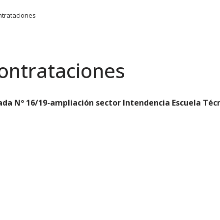
trataciones
CARRERAS
INSTITUCIONAL
POSGRADO
INVESTI
ontrataciones
da Nº 16/19-ampliación sector Intendencia Escuela Téc