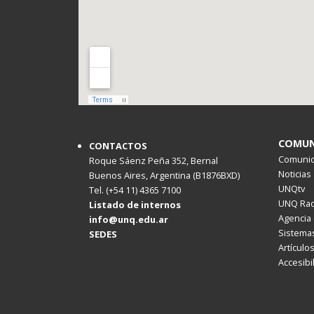
COMUN
CONTACTOS
Comunica
Roque Sáenz Peña 352, Bernal
Noticias
Buenos Aires, Argentina (B1876BXD)
UNQtv
Tel. (+54 11) 4365 7100
UNQ Rad
Listado de internos
Agencia 
info@unq.edu.ar
Sistemas
SEDES
Artículo
Accesibi