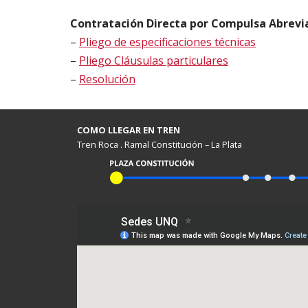
Contratación Directa por Compulsa Abreviad
–
Pliego de especificaciones técnicas
–
Pliego Cláusulas particulares
–
Resolución
COMO LLEGAR EN TREN
Tren Roca . Ramal Constitución – La Plata