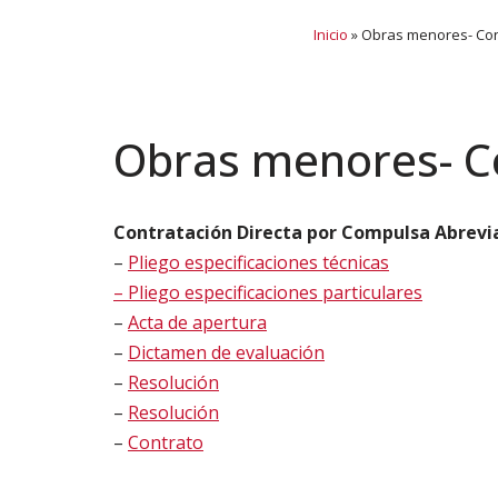
Inicio
»
Obras menores- Con
Ir
al
contenido
Obras menores- C
Contratación Directa por Compulsa Abrevia
–
Pliego especificaciones técnicas
– Pliego especificaciones particulares
–
Acta de apertura
–
Dictamen de evaluación
–
Resolución
–
Resolución
–
Contrato